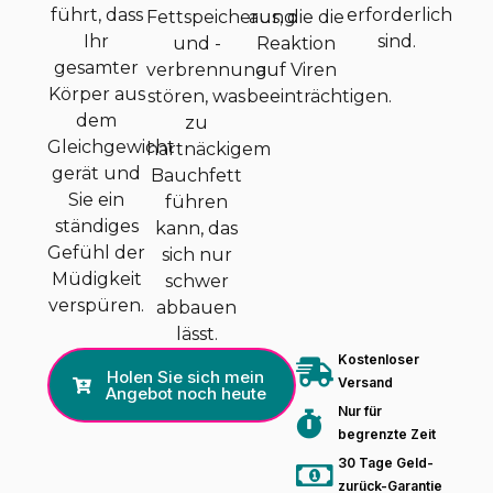
führt, dass
erforderlich
Fettspeicherung
aus, die die
Ihr
sind.
und -
Reaktion
gesamter
verbrennung
auf Viren
Körper aus
stören, was
beeinträchtigen.
dem
zu
Gleichgewicht
hartnäckigem
gerät und
Bauchfett
Sie ein
führen
ständiges
kann, das
Gefühl der
sich nur
Müdigkeit
schwer
verspüren.
abbauen
lässt.
Kostenloser
Holen Sie sich mein
Versand
Angebot noch heute
Nur für
begrenzte Zeit
30 Tage Geld-
zurück-Garantie