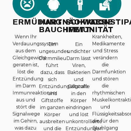
ERMÜDUNG
HARTNÄCKIGES
SCHWACHE
CONSTIP
BAUCHFETT
IMMUNITÄT
Wenn Ihr
Krankheiten,
Verdauungssystem
Medikamente
Ein
Ein
aus dem
und Stress
ungesundes
undichter
Gleichgewicht
verändern
Darmmilieu
Darm lässt
geraten ist,
die
führt
Viren,
löst die
Darmfunktion
dazu, dass
Bakterien
Entzündung
und stören
sich
und
im Darm
die
Entzündungssignale
Giftstoffe
Immunreaktionen
rhythmischen
und
in den
aus und
Muskelkontrakt
Giftstoffe
Körper
stört die
und
im ganzen
eindringen
Signalwege
Flüssigkeitsabs
Körper
und löst
im Gehirn,
die für den
ausbreiten
unkontrollierte
was dazu
Stuhlgang
und die
Entzündungen