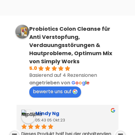
Probiotics Colon Cleanse für
Anti Verstopfung,
Verdauungsstörungen &
Hautprobleme, Optimum Mix
von Simply Works
5.0
Basierend auf 4 Rezensionen
angetrieben von
G
o
o
g
l
e
bewerte uns auf
Mindy Ng
05:43 05 Okt 23
Dieses Produkt half bei der anhaltenden 
Tol